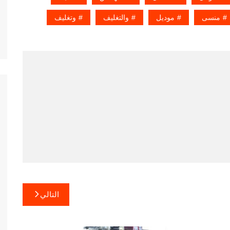
منسى
موديل
والتغليف
وتغليف
التالي