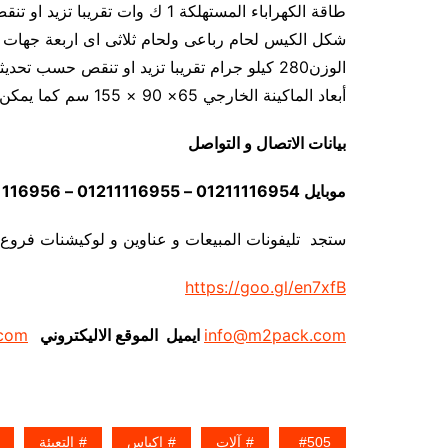
طاقة الكهراباء المستهلكة 1 ك وات تقريبا تزيد او تنقص حسب تحديثات الماكينة
شكل الكيس لحام رباعى ولحام ثلاثى اى اربعة جهات 
الوزن280 كيلو جرام تقريبا تزيد او تنقص حسب تحديثات الماكينة
أبعاد الماكينة الخارجي 65× 90 × 155 سم كما يمكن فك الماكينة و تركيبها في اي مكان
بيانات الاتصال و التواصل
موبايل 01211116954 – 01211116955 – 01211116956 – 01211116957 – 01211116958
ستجد تليفونات المبيعات و عناوين و لوكيشنات فروع
https://goo.gl/en7xfB
info@m2pack.com
ايميل الموقع الاليكتروني
com
505
آلات
اكياس
التعبئة