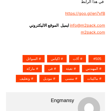
في هذا الرابط
https://goo.gl/en7xfB
info@m2pack.com
ايميل الموقع الاليكتروني
m2pack.com
505
آلات
اكياس
السوائل
المهندس
تعبئة
فى
ماركة
ماكينات
منسى
موديل
وتغليف
Engmansy