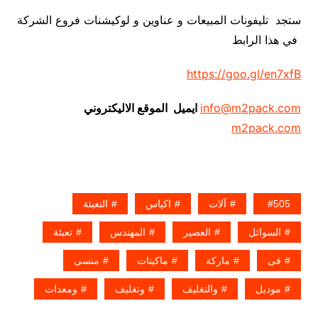
ستجد تليفونات المبيعات و عناوين و لوكيشنات فروع الشركة
في هذا الرابط
https://goo.gl/en7xfB
info@m2pack.com
ايميل الموقع الاليكتروني
m2pack.com
505
آلات
اكياس
التعبئة
السوائل
العصير
المهندس
تعبئة
فى
ماركة
ماكينات
منسى
موديل
والتغليف
وتغليف
ومعدات