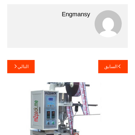
Engmansy
تصفّح
السابق
التالي
المقالات