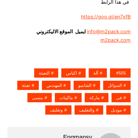
في هذا الرابط
https://goo.gl/en7xfB
info@m2pack.com
ايميل الموقع الاليكتروني
m2pack.com
505
آلة
اكياس
التعبئة
السوائل
الشامبو
المهندس
تعبئة
فى
ماركة
ماكينات
منسى
موديل
والتغليف
وتغليف
Engmansy