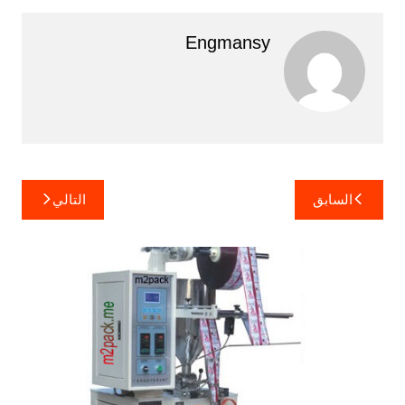
Engmansy
تصفّح
السابق
التالي
المقالات