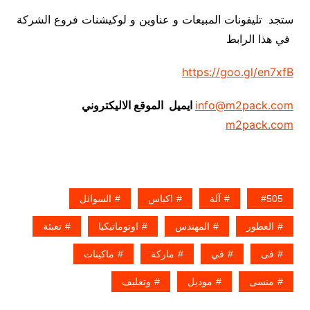
ستجد تليفونات المبيعات و عناوين و لوكيشنات فروع الشركة
في هذا الرابط
https://goo.gl/en7xfB
info@m2pack.com
ايميل الموقع الاليكتروني
m2pack.com
505
آلة
اكياس
السوائل
العطور
المهندس
اوتوماتيكيا
تعبئة
فى
في
ماركة
ماكينات
منسى
موديل
وتغليف