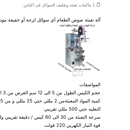
1 ماكينات تعبئة وتغليف السوائل فى اكياس
آلة تعبئة صوص الطعام أي سوائل لزجة أو خفيفة موديل 505 ماركة المهندس 
المواصفات
حجم الكيس الطول من 5 الى 12 سم العرض من 3 الى 9 سم تقريبي و يمكن التعديل في الطول و العرض
التعليه حتي 500 مللي تقريبي
سرعة التعبئة من 30 الى 60 كيس / دقيقة تقريبي ولمادة الكيس اعتبار في سرعة التعبئة
قوة التيار الكهربي 220 فولت