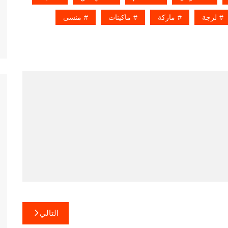
لزجة
ماركة
ماكينات
منسى
التالي