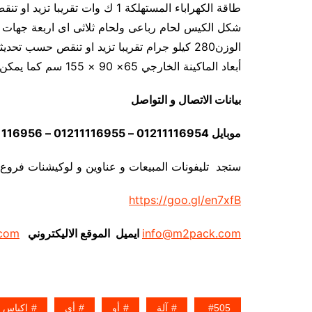
طاقة الكهراباء المستهلكة 1 ك وات تقريبا تزيد او تنقص حسب تحديثات الماكينة
شكل الكيس لحام رباعى ولحام ثلاثى اى اربعة جهات 
الوزن280 كيلو جرام تقريبا تزيد او تنقص حسب تحديثات الماكينة
أبعاد الماكينة الخارجي 65× 90 × 155 سم كما يمكن فك الماكينة و تركيبها في اي مكان
بيانات الاتصال و التواصل
موبايل 01211116954 – 01211116955 – 01211116956 – 01211116957 – 01211116958
ستجد تليفونات المبيعات و عناوين و لوكيشنات فروع
https://goo.gl/en7xfB
info@m2pack.com
ايميل الموقع الاليكتروني
com
505
آلة
أو
أي
اكياس