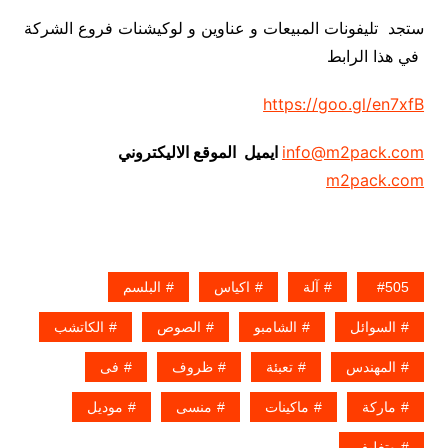
ستجد تليفونات المبيعات و عناوين و لوكيشنات فروع الشركة
في هذا الرابط
https://goo.gl/en7xfB
info@m2pack.com
ايميل الموقع الاليكتروني
m2pack.com
505
آلة
اكياس
البلسم
السوائل
الشامبو
الصوص
الكاتشب
المهندس
تعبئة
ظروف
فى
ماركة
ماكينات
منسى
موديل
وتغليف