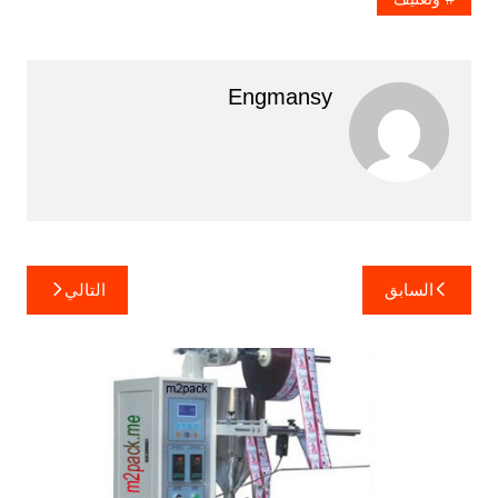
Engmansy
تصفّح
السابق
التالي
المقالات