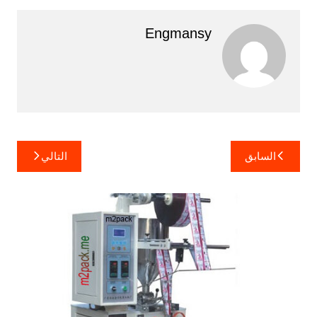
Engmansy
تصفّح
السابق
التالي
المقالات