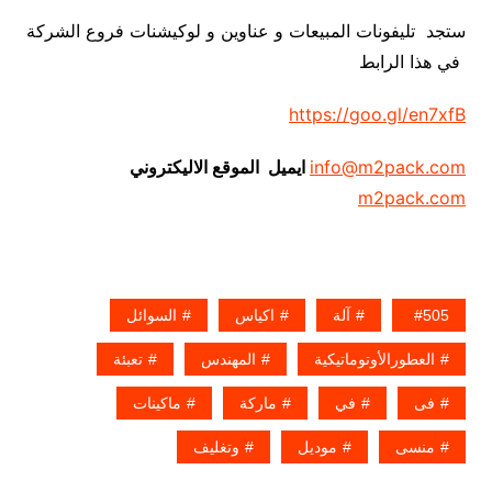
ستجد تليفونات المبيعات و عناوين و لوكيشنات فروع الشركة
في هذا الرابط
https://goo.gl/en7xfB
info@m2pack.com
ايميل الموقع الاليكتروني
m2pack.com
505
آلة
اكياس
السوائل
العطورالأوتوماتيكية
المهندس
تعبئة
فى
في
ماركة
ماكينات
منسى
موديل
وتغليف