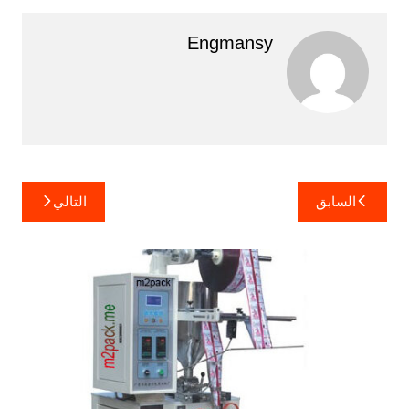
Engmansy
تصفّح
السابق
التالي
المقالات