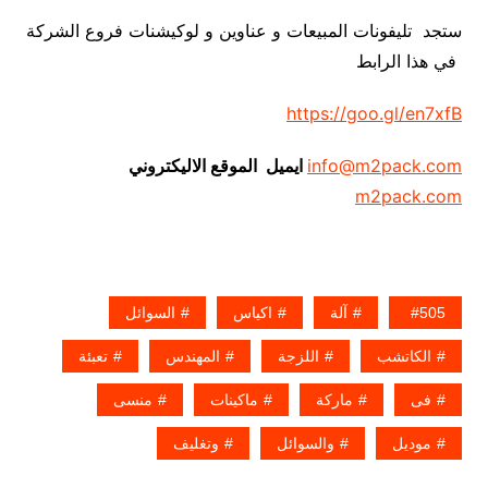
ستجد تليفونات المبيعات و عناوين و لوكيشنات فروع الشركة
في هذا الرابط
https://goo.gl/en7xfB
info@m2pack.com
ايميل الموقع الاليكتروني
m2pack.com
505
آلة
اكياس
السوائل
الكاتشب
اللزجة
المهندس
تعبئة
فى
ماركة
ماكينات
منسى
موديل
والسوائل
وتغليف