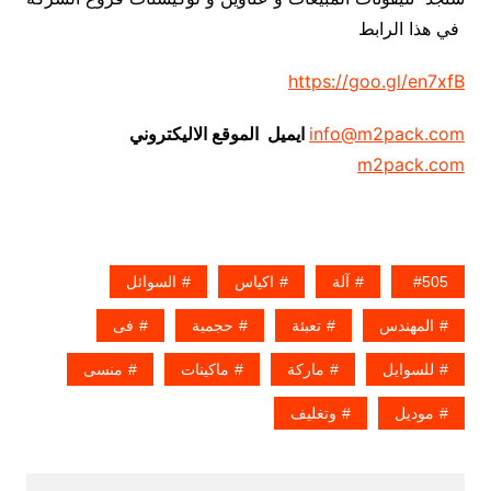
في هذا الرابط
https://goo.gl/en7xfB
info@m2pack.com
ايميل الموقع الاليكتروني
m2pack.com
505
آلة
اكياس
السوائل
المهندس
تعبئة
حجمية
فى
للسوايل
ماركة
ماكينات
منسى
موديل
وتغليف