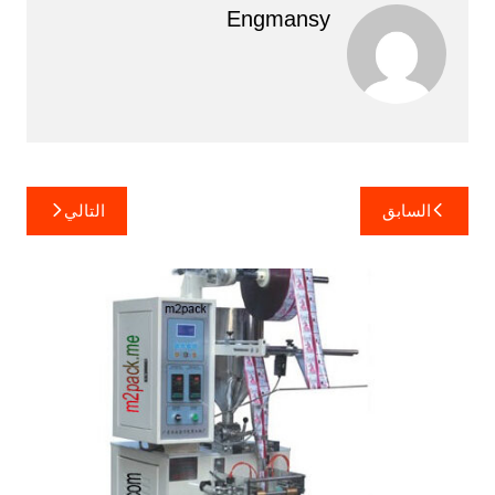
Engmansy
تصفّح
السابق
التالي
المقالات