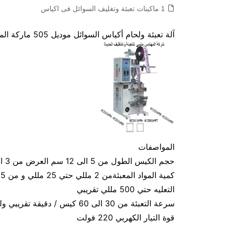
1 ماكينات تعبئة وتغليف السوائل فى اكياس
آلة تعبئة ولحام أكياس السوائل موديل 505 ماركة المهندس منسى
المواصفات
حجم الكيس الطول من 5 الى 12 سم العرض من 3 الى 9 سم تقريبي و يمكن التعديل في الطول و العرض
التعليه حتي 500 مللي تقريبي
سرعة التعبئة من 30 الى 60 كيس / دقيقة تقريبي ولمادة الكيس اعتبار في سرعة التعبئة
قوة التيار الكهربي 220 فولت