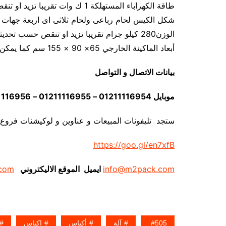
طاقة الكهراباء المستهلكة 1 ك وات تقريبا تزيد او تنقص حسب تحديثات الماكينة
شكل الكيس لحام رباعى ولحام ثلاثى اى اربعة جهات 
الوزن280 كيلو جرام تقريبا تزيد او تنقص حسب تحديثات الماكينة
أبعاد الماكينة الخارجي 65× 90 × 155 سم كما يمكن فك الماكينة و تركيبها في اي مكان
بيانات الاتصال و التواصل
موبايل 01211116954 – 01211116955 – 01211116956 – 01211116957 – 01211116958
ستجد تليفونات المبيعات و عناوين و لوكيشنات فروع
https://goo.gl/en7xfB
info@m2pack.com
ايميل الموقع الاليكتروني
com
505
آلة
أكياس
اكياس