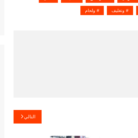
وتغليف
ولحام
التالي