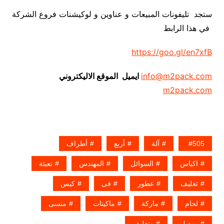
ستجد تليفونات المبيعات و عناوين و لوكيشنات فروع الشركة
في هذا الرابط
https://goo.gl/en7xfB
info@m2pack.com
ايميل الموقع الاليكتروني
m2pack.com
505
آلة
أربع
أطراف
اكياس
السوائل
المهندس
تعبئة
تغليف
عطور
فى
كيس
لحام
ماركة
ماكينات
منسى
موديل
وتغليف