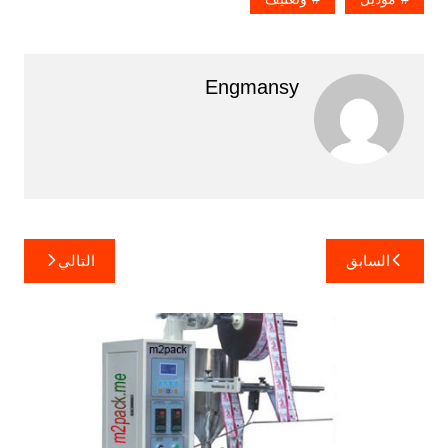
Engmansy
تصفّح
السابق
التالي
المقالات