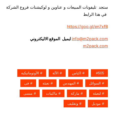
ستجد تليفونات المبيعات و عناوين و لوكيشنات فروع الشركة
في هذا الرابط
https://goo.gl/en7xfB
info@m2pack.com
ايميل الموقع الاليكتروني
m2pack.com
505
اكياس
الآلة
الأوتوماتيكية
السوائل
المهندس
تعبئة
فى
لتعبئة
ماركة
ماكينات
منسى
موديل
وتغليف