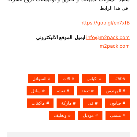
في هذا الرابط
https://goo.gl/en7xfB
info@m2pack.com
ايميل الموقع الاليكتروني
m2pack.com
505
اكياس
الات
السوائل
المهندس
تعبئة
تعبئه
سائل
صابون
فى
ماركة
ماكينات
منسى
موديل
وتغليف