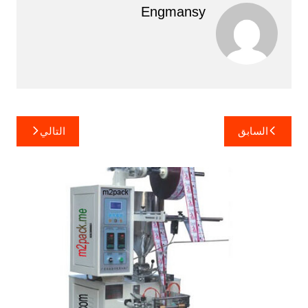
Engmansy
تصفّح
السابق
التالي
المقالات