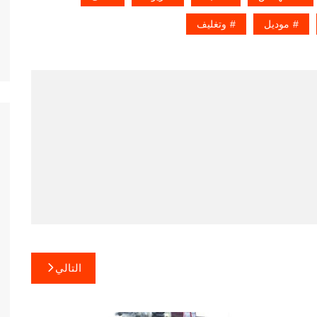
موديل
وتغليف
التالي