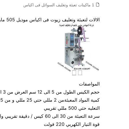
1 ماكينات تعبئة وتغليف السوائل فى اكياس
الالات لتعبئة وتغليف زيوت فى اكياس موديل 505 ماركة المهندس منسى
المواصفات
حجم الكيس الطول من 5 الى 12 سم العرض من 3 الى 9 سم تقريبي و يمكن التعديل في الطول و العرض
التعليه حتي 500 مللي تقريبي
سرعة التعبئة من 30 الى 60 كيس / دقيقة تقريبي ولمادة الكيس اعتبار في سرعة التعبئة
قوة التيار الكهربي 220 فولت