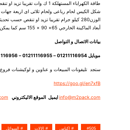
طاقة الكهراباء المستهلكة 1 ك وات تقريبا تزيد او تنقص حسب تحديثات الماكينة
شكل الكيس لحام رباعى ولحام ثلاثى اى اربعة جهات 
الوزن280 كيلو جرام تقريبا تزيد او تنقص حسب تحديثات الماكينة
أبعاد الماكينة الخارجي 65× 90 × 155 سم كما يمكن فك الماكينة و تركيبها في اي مكان
بيانات الاتصال و التواصل
موبايل 01211116954 – 01211116955 – 01211116956 – 01211116957 – 01211116958
ستجد تليفونات المبيعات و عناوين و لوكيشنات فروع
https://goo.gl/en7xfB
info@m2pack.com
ايميل الموقع الاليكتروني
com
505
اكياس
الالات
السوائل