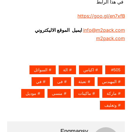
في هذا الرابط
https://goo.gl/en7xfB
info@m2pack.com
ايميل الموقع الاليكتروني
m2pack.com
505
اكياس
الة
السوائل
المهندس
تعبئة
فى
في
ماركة
ماكينات
منسى
موديل
وتغليف
Engmansy