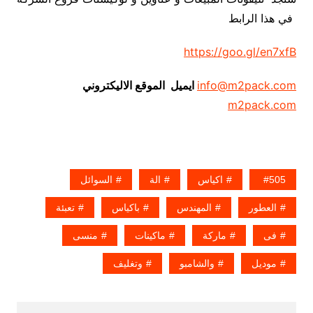
في هذا الرابط
https://goo.gl/en7xfB
info@m2pack.com
ايميل الموقع الاليكتروني
m2pack.com
505
اكياس
الة
السوائل
العطور
المهندس
باكياس
تعبئة
فى
ماركة
ماكينات
منسى
موديل
والشامبو
وتغليف