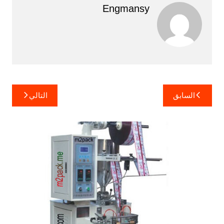
Engmansy
تصفّح
السابق
التالي
المقالات