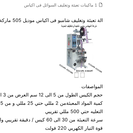
1 ماكينات تعبئة وتغليف السوائل فى اكياس
الة تعبئة وتغليف شامبو فى اكياس موديل 505 ماركة المهندس منسى
المواصفات
حجم الكيس الطول من 5 الى 12 سم العرض من 3 الى 9 سم تقريبي و يمكن التعديل في الطول و العرض
التعليه حتي 500 مللي تقريبي
سرعة التعبئة من 30 الى 60 كيس / دقيقة تقريبي ولمادة الكيس اعتبار في سرعة التعبئة
قوة التيار الكهربي 220 فولت