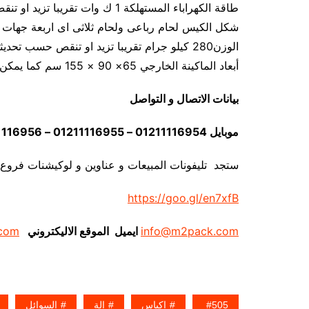
طاقة الكهراباء المستهلكة 1 ك وات تقريبا تزيد او تنقص حسب تحديثات الماكينة
شكل الكيس لحام رباعى ولحام ثلاثى اى اربعة جهات 
الوزن280 كيلو جرام تقريبا تزيد او تنقص حسب تحديثات الماكينة
أبعاد الماكينة الخارجي 65× 90 × 155 سم كما يمكن فك الماكينة و تركيبها في اي مكان
بيانات الاتصال و التواصل
موبايل 01211116954 – 01211116955 – 01211116956 – 01211116957 – 01211116958
ستجد تليفونات المبيعات و عناوين و لوكيشنات فروع
https://goo.gl/en7xfB
info@m2pack.com
ايميل الموقع الاليكتروني
com
505
اكياس
الة
السوائل