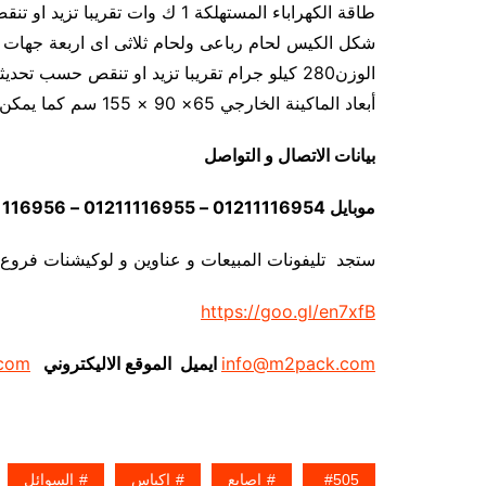
طاقة الكهراباء المستهلكة 1 ك وات تقريبا تزيد او تنقص حسب تحديثات الماكينة
شكل الكيس لحام رباعى ولحام ثلاثى اى اربعة جهات 
الوزن280 كيلو جرام تقريبا تزيد او تنقص حسب تحديثات الماكينة
أبعاد الماكينة الخارجي 65× 90 × 155 سم كما يمكن فك الماكينة و تركيبها في اي مكان
بيانات الاتصال و التواصل
موبايل 01211116954 – 01211116955 – 01211116956 – 01211116957 – 01211116958
ستجد تليفونات المبيعات و عناوين و لوكيشنات فروع
https://goo.gl/en7xfB
info@m2pack.com
ايميل الموقع الاليكتروني
com
505
اصابع
اكياس
السوائل