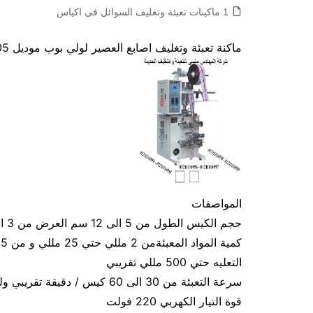
1 ماكينات تعبئة وتغليف السوائل فى اكياس
ماكنة تعبئة وتغليف اصابع العصير لولي بوب موديل 505 ماركة المهندس منسى
المواصفات
حجم الكيس الطول من 5 الى 12 سم العرض من 3 الى 9 سم تقريبي و يمكن التعديل في الطول و العرض
التعليه حتي 500 مللي تقريبي
سرعة التعبئة من 30 الى 60 كيس / دقيقة تقريبي ولمادة الكيس اعتبار في سرعة التعبئة
قوة التيار الكهربي 220 فولت