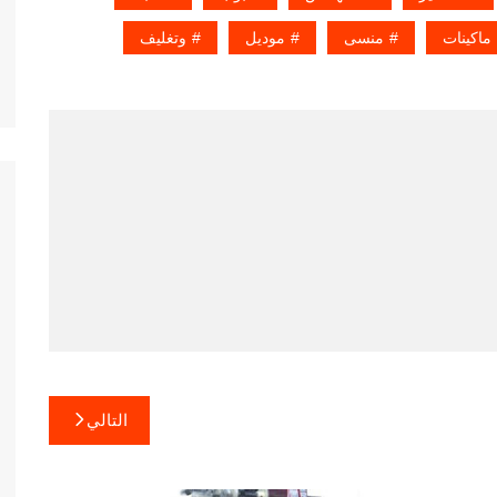
ماكينات
منسى
موديل
وتغليف
التالي