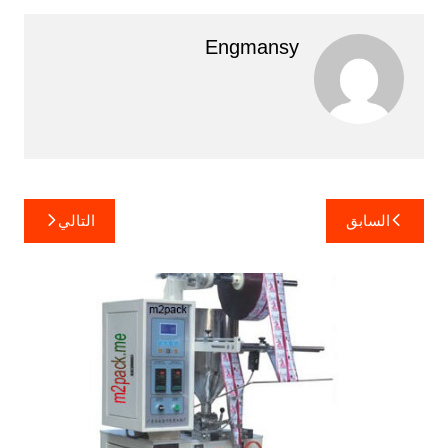
Engmansy
تصفّح
السابق
التالي
المقالات