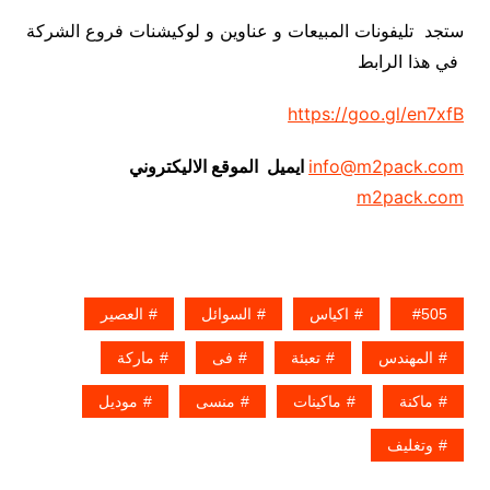
ستجد تليفونات المبيعات و عناوين و لوكيشنات فروع الشركة
في هذا الرابط
https://goo.gl/en7xfB
info@m2pack.com
ايميل الموقع الاليكتروني
m2pack.com
505
اكياس
السوائل
العصير
المهندس
تعبئة
فى
ماركة
ماكنة
ماكينات
منسى
موديل
وتغليف