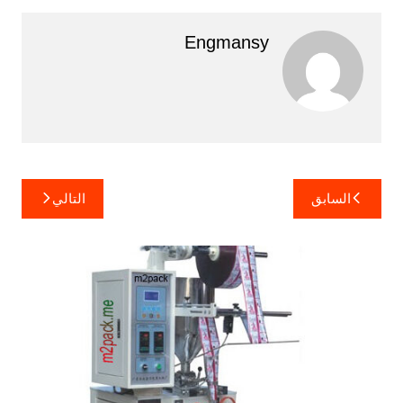
Engmansy
تصفّح
السابق
التالي
المقالات