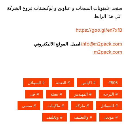
ستجد تليفونات المبيعات و عناوين و لوكيشنات فروع الشركة
في هذا الرابط
https://goo.gl/en7xfB
info@m2pack.com
ايميل الموقع الاليكتروني
m2pack.com
505
اكياس
التعبئة
السوائل
اللزجه
المهندس
تعبئة
فى
للسوائل
ماركة
ماكينات
منسى
موديل
والتغليف
وتغليف