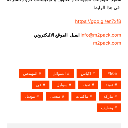
في هذا الرابط
https://goo.gl/en7xfB
info@m2pack.com
ايميل الموقع الاليكتروني
m2pack.com
505
اكياس
السوائل
المهندس
تعبئة
تعبئه
سوايل
فى
ماركة
ماكينات
منسى
موديل
وتغليف