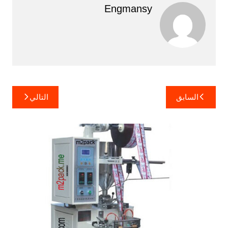
Engmansy
تصفّح
السابق
التالي
المقالات