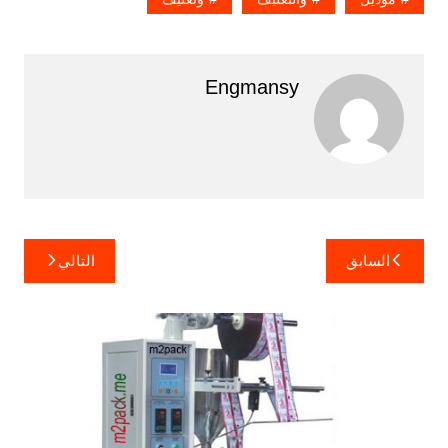
Engmansy
تصفّح
السابق
التالي
المقالات