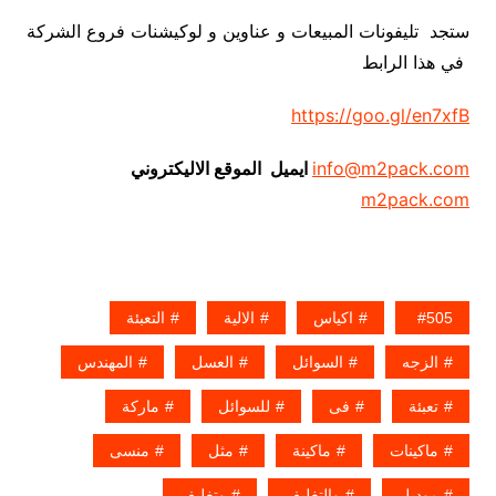
ستجد تليفونات المبيعات و عناوين و لوكيشنات فروع الشركة
في هذا الرابط
https://goo.gl/en7xfB
info@m2pack.com
ايميل الموقع الاليكتروني
m2pack.com
505
اكياس
الالية
التعبئة
الزجه
السوائل
العسل
المهندس
تعبئة
فى
للسوائل
ماركة
ماكينات
ماكينة
مثل
منسى
موديل
والتغليف
وتغليف