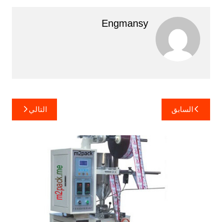
Engmansy
تصفّح
السابق
التالي
المقالات