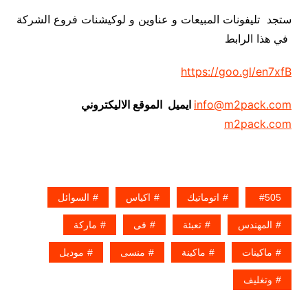
ستجد تليفونات المبيعات و عناوين و لوكيشنات فروع الشركة
في هذا الرابط
https://goo.gl/en7xfB
info@m2pack.com
ايميل الموقع الاليكتروني
m2pack.com
505
اتوماتيك
اكياس
السوائل
المهندس
تعبئة
فى
ماركة
ماكينات
ماكينة
منسى
موديل
وتغليف