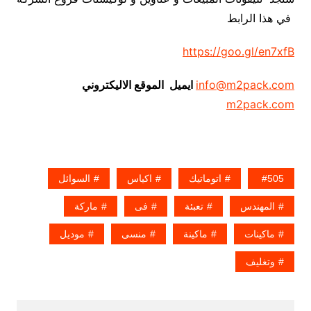
في هذا الرابط
https://goo.gl/en7xfB
info@m2pack.com
ايميل الموقع الاليكتروني
m2pack.com
505
اتوماتيك
اكياس
السوائل
المهندس
تعبئة
فى
ماركة
ماكينات
ماكينة
منسى
موديل
وتغليف