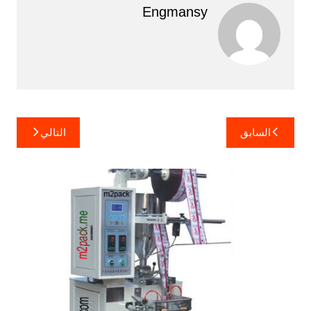
Engmansy
تصفّح
السابق
التالي
المقالات