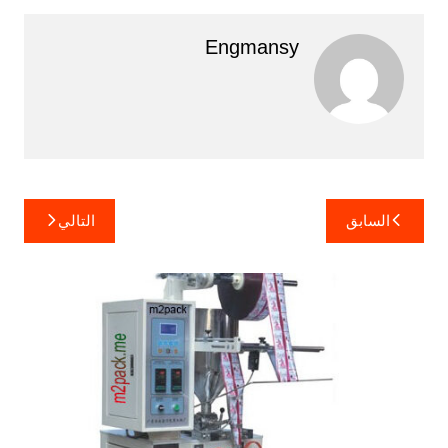
Engmansy
تصفّح
السابق
التالي
المقالات