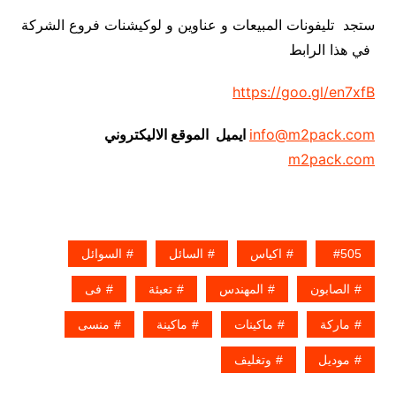
ستجد تليفونات المبيعات و عناوين و لوكيشنات فروع الشركة
في هذا الرابط
https://goo.gl/en7xfB
info@m2pack.com
ايميل الموقع الاليكتروني
m2pack.com
505
اكياس
السائل
السوائل
الصابون
المهندس
تعبئة
فى
ماركة
ماكينات
ماكينة
منسى
موديل
وتغليف