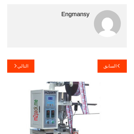
Engmansy
تصفّح
السابق
التالي
المقالات