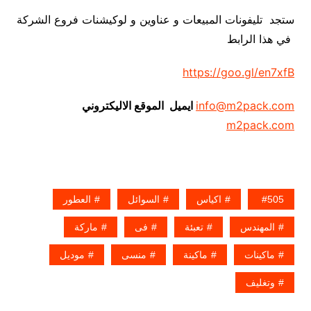
ستجد تليفونات المبيعات و عناوين و لوكيشنات فروع الشركة
في هذا الرابط
https://goo.gl/en7xfB
info@m2pack.com
ايميل الموقع الاليكتروني
m2pack.com
505
اكياس
السوائل
العطور
المهندس
تعبئة
فى
ماركة
ماكينات
ماكينة
منسى
موديل
وتغليف