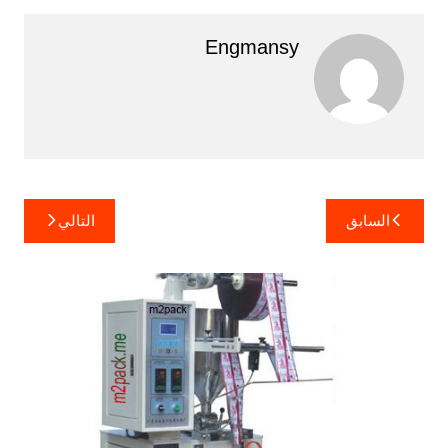
Engmansy
تصفّح
السابق
التالي
المقالات