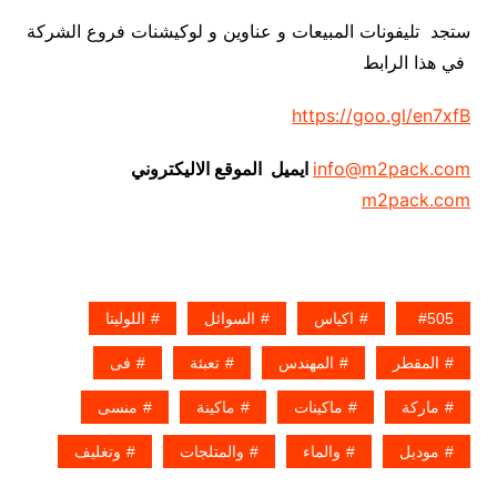
ستجد تليفونات المبيعات و عناوين و لوكيشنات فروع الشركة
في هذا الرابط
https://goo.gl/en7xfB
info@m2pack.com
ايميل الموقع الاليكتروني
m2pack.com
505
اكياس
السوائل
اللوليتا
المقطر
المهندس
تعبئة
فى
ماركة
ماكينات
ماكينة
منسى
موديل
والماء
والمتلجات
وتغليف