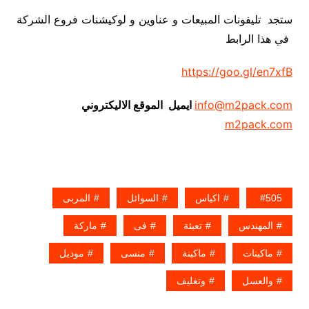
ستجد تليفونات المبيعات و عناوين و لوكيشنات فروع الشركة
في هذا الرابط
https://goo.gl/en7xfB
info@m2pack.com
ايميل الموقع الاليكتروني
m2pack.com
505
اكياس
السوائل
المربى
المهندس
تعبئة
فى
ماركة
ماكينات
ماكينة
منسى
موديل
والعسل
وتغليف