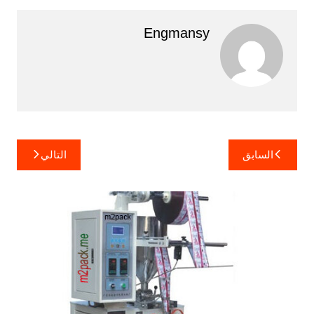
Engmansy
تصفّح
السابق
التالي
المقالات