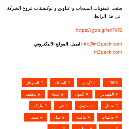
ستجد تليفونات المبيعات و عناوين و لوكيشنات فروع الشركة
في هذا الرابط
https://goo.gl/en7xfB
info@m2pack.com
ايميل الموقع الاليكتروني
m2pack.com
505
اكياس
السائله
السوائل
المهندس
المواد
تعبئة
تنظيف
سائل
صابون
فى
ماركة
ماكينات
ماكينة
مثل
منسى
موديل
وتغليف
ومواد