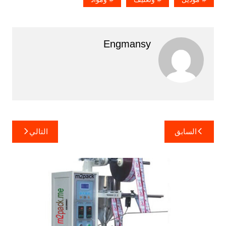
Engmansy
تصفّح
السابق
التالي
المقالات