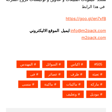
في هذا الرابط
https://goo.gl/en7xfB
info@m2pack.com
ايميل الموقع الاليكتروني
m2pack.com
505
اكياس
السوائل
المهندس
تعبئة
ظرف
عصائر
فى
ماركة
ماكينات
ماكينة
منسى
موديل
وتغليف