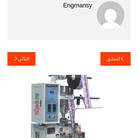
Engmansy
تصفّح
السابق
التالي
المقالات