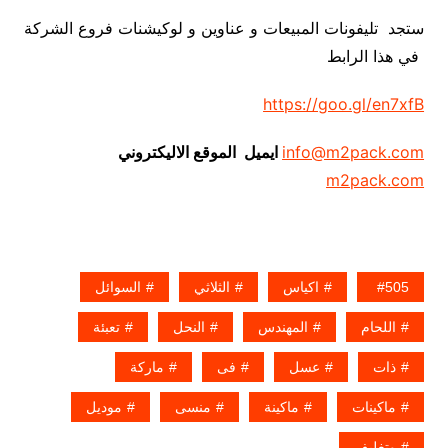
ستجد تليفونات المبيعات و عناوين و لوكيشنات فروع الشركة
في هذا الرابط
https://goo.gl/en7xfB
info@m2pack.com
ايميل الموقع الاليكتروني
m2pack.com
505
اكياس
الثلاثي
السوائل
اللحام
المهندس
النحل
تعبئة
ذات
عسل
فى
ماركة
ماكينات
ماكينة
منسى
موديل
وتغليف