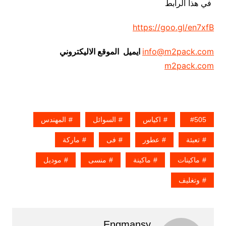
في هذا الرابط
https://goo.gl/en7xfB
info@m2pack.com
ايميل الموقع الاليكتروني
m2pack.com
505
اكياس
السوائل
المهندس
تعبئة
عطور
فى
ماركة
ماكينات
ماكينة
منسى
موديل
وتغليف
Engmansy