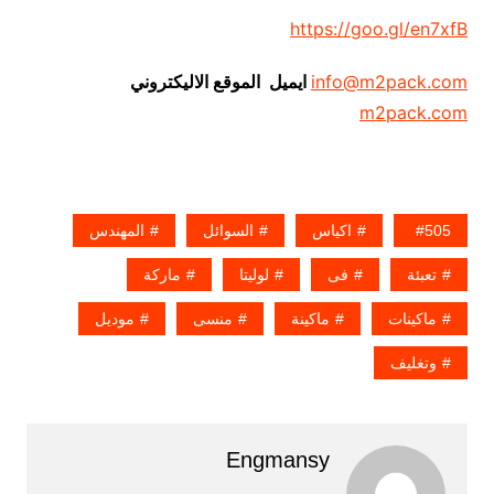
https://goo.gl/en7xfB
info@m2pack.com
ايميل الموقع الاليكتروني
m2pack.com
505
اكياس
السوائل
المهندس
تعبئة
فى
لوليتا
ماركة
ماكينات
ماكينة
منسى
موديل
وتغليف
Engmansy