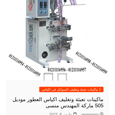
1 ماكينات تعبئة وتغليف السوائل فى اكياس
ماكينات تعبئة وتغليف اكياس العطور موديل
505 ماركة المهندس منسى
engmansy
مارس 8, 2023