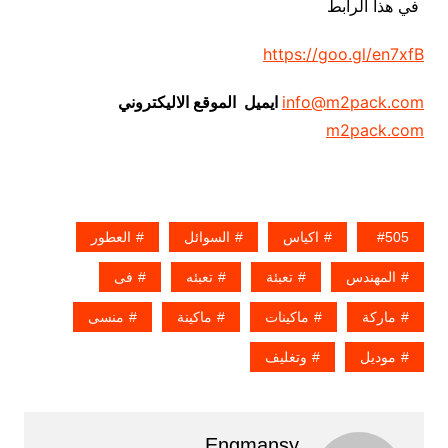
في هذا الرابط
https://goo.gl/en7xfB
info@m2pack.com
ايميل الموقع الاليكتروني
m2pack.com
505
اكياس
السوائل
العطور
المهندس
تعبئة
تعبئه
فى
ماركة
ماكينات
ماكينة
منسى
موديل
وتغليف
Engmansy