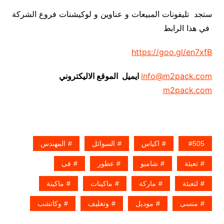
ستجد تليفونات المبيعات و عناوين و لوكيشنات فروع الشركة
في هذا الرابط
https://goo.gl/en7xfB
info@m2pack.com
ايميل الموقع الاليكتروني
m2pack.com
505
اكياس
السوائل
المهندس
تعبئة
شامبو
عطور
فى
لتعبئة
ماركة
ماكينات
ماكينة
منسى
موديل
وتغليف
وكاتشب