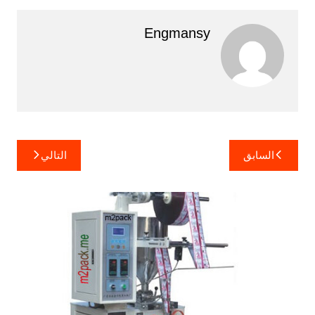
Engmansy
تصفّح
السابق
التالي
المقالات