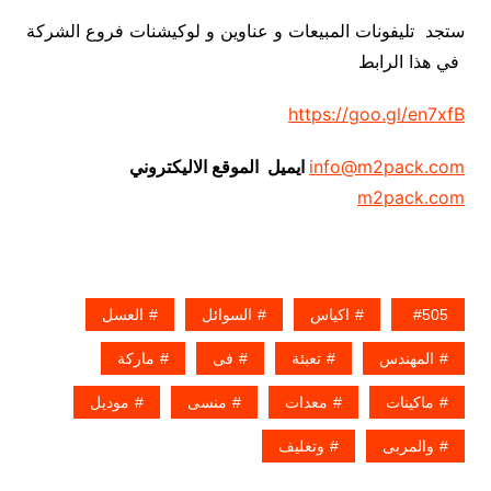
ستجد تليفونات المبيعات و عناوين و لوكيشنات فروع الشركة
في هذا الرابط
https://goo.gl/en7xfB
info@m2pack.com
ايميل الموقع الاليكتروني
m2pack.com
505
اكياس
السوائل
العسل
المهندس
تعبئة
فى
ماركة
ماكينات
معدات
منسى
موديل
والمربى
وتغليف