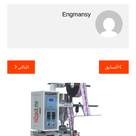
Engmansy
تصفّح
السابق
التالي
المقالات